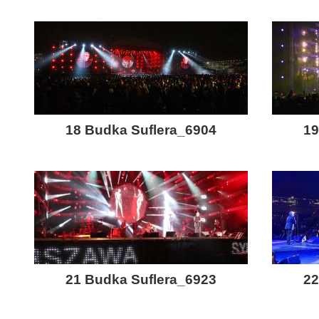
18 Budka Suflera_6904
19
21 Budka Suflera_6923
22